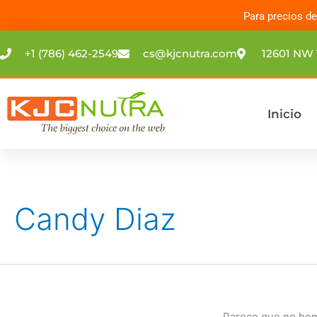
Ir
Para precios d
al
contenido
+1 (786) 462-2549
cs@kjcnutra.com
12601 NW 
Inicio
Candy Diaz
Parece que no hem